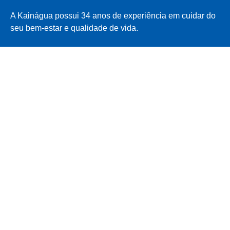
A Kainágua possui 34 anos de experiência em cuidar do
seu bem-estar e qualidade de vida.
INSTITUCIONAL
Quem Somos
Modalidades
Planos e Promoções
Blog
Contato
Política de Privacidade
FALE CONOSCO